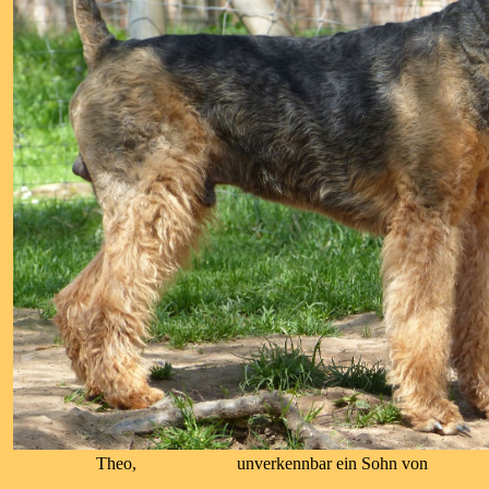
Theo, unverkennbar ein Soh