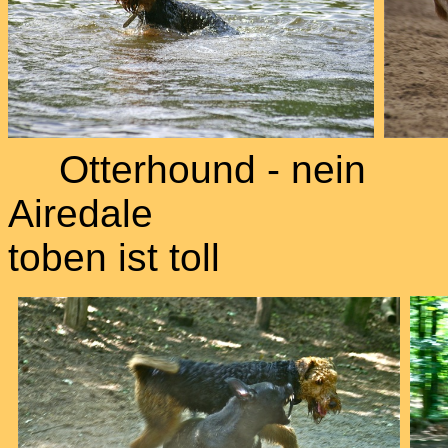
Otterhound - nein
Air
toben ist toll