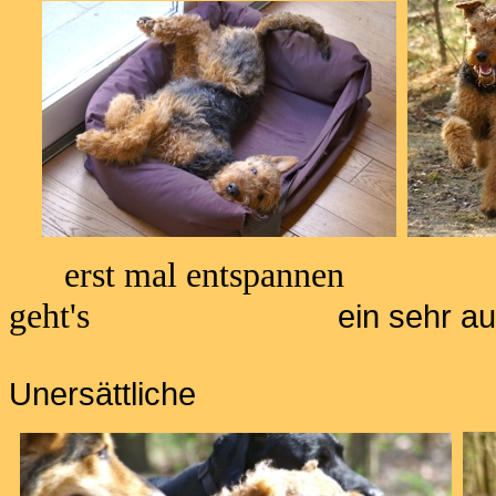
erst mal ents
geht's
ein sehr a
Unersättliche