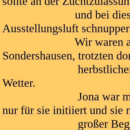
sollte an der Zuchtzulassu
und bei dieser Gel
Ausstellungsluft schnupper
Wir waren auf de
Sondershausen, trotzten d
herbstlichen, äuße
Wetter.
Jona war mal wiede
nur für sie initiiert und si
großer Begeisterun