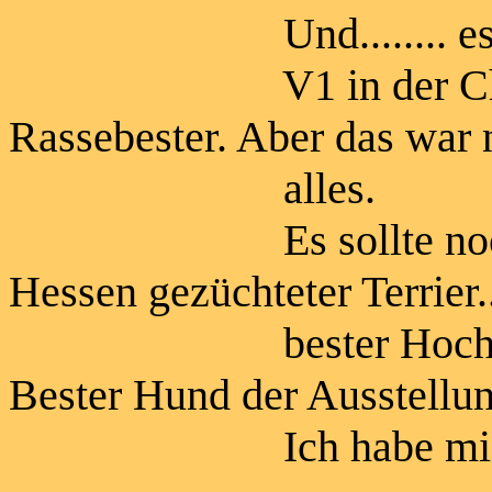
Und........ es lief e
V1 in der Championk
Rassebester. Aber das war 
alles.
Es sollte noch bess
Hessen gezüchteter Terrier..
bester Hochläufer u
Bester Hund der Ausstellun
Ich habe mich rie