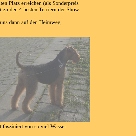
atz erreichen (als Sonderpreis
en 4 besten Terriern der Show.
 dann auf den Heimweg
ziniert von so viel Wasser